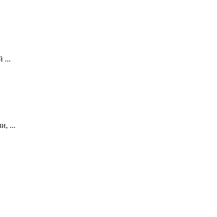
...
, ...