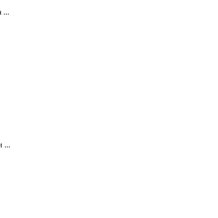
...
...