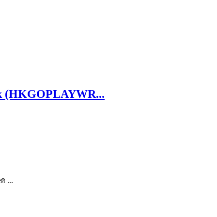
ack (HKGOPLAYWR...
 ...