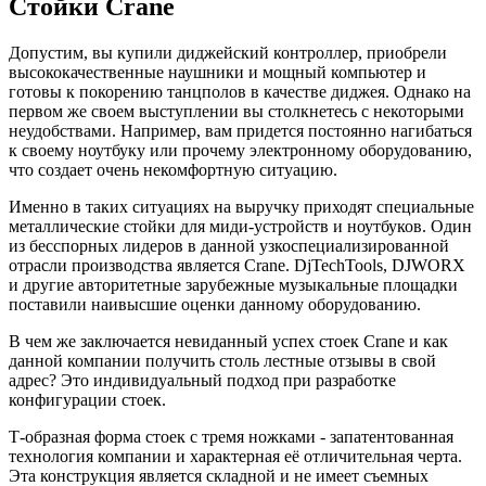
Стойки Crane
Допустим, вы купили диджейский контроллер, приобрели
высококачественные наушники и мощный компьютер и
готовы к покорению танцполов в качестве диджея. Однако на
первом же своем выступлении вы столкнетесь с некоторыми
неудобствами. Например, вам придется постоянно нагибаться
к своему ноутбуку или прочему электронному оборудованию,
что создает очень некомфортную ситуацию.
Именно в таких ситуациях на выручку приходят специальные
металлические стойки для миди-устройств и ноутбуков. Один
из бесспорных лидеров в данной узкоспециализированной
отрасли производства является Crane. DjTechTools, DJWORX
и другие авторитетные зарубежные музыкальные площадки
поставили наивысшие оценки данному оборудованию.
В чем же заключается невиданный успех стоек Crane и как
данной компании получить столь лестные отзывы в свой
адрес? Это индивидуальный подход при разработке
конфигурации стоек.
Т-образная форма стоек с тремя ножками - запатентованная
технология компании и характерная её отличительная черта.
Эта конструкция является складной и не имеет съемных