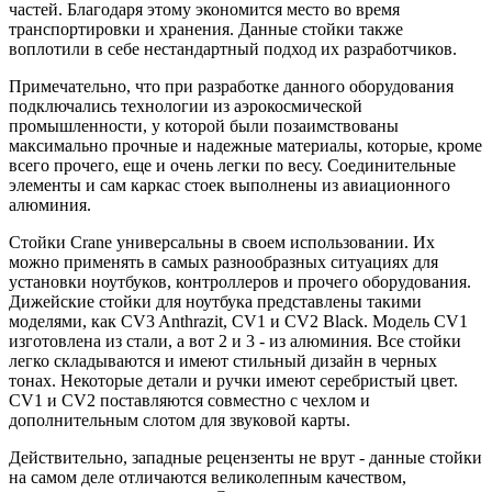
частей. Благодаря этому экономится место во время
транспортировки и хранения. Данные стойки также
воплотили в себе нестандартный подход их разработчиков.
Примечательно, что при разработке данного оборудования
подключались технологии из аэрокосмической
промышленности, у которой были позаимствованы
максимально прочные и надежные материалы, которые, кроме
всего прочего, еще и очень легки по весу. Соединительные
элементы и сам каркас стоек выполнены из авиационного
алюминия.
Стойки Crane универсальны в своем использовании. Их
можно применять в самых разнообразных ситуациях для
установки ноутбуков, контроллеров и прочего оборудования.
Дижейские стойки для ноутбука представлены такими
моделями, как CV3 Anthrazit, CV1 и CV2 Black. Модель CV1
изготовлена из стали, а вот 2 и 3 - из алюминия. Все стойки
легко складываются и имеют стильный дизайн в черных
тонах. Некоторые детали и ручки имеют серебристый цвет.
CV1 и CV2 поставляются совместно с чехлом и
дополнительным слотом для звуковой карты.
Действительно, западные рецензенты не врут - данные стойки
на самом деле отличаются великолепным качеством,