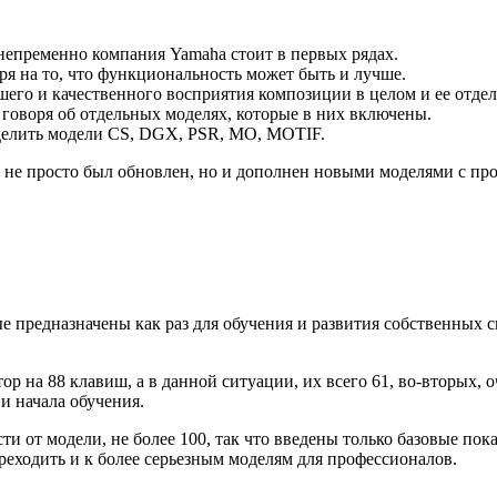
 непременно компания Yamaha стоит в первых рядах.
ря на то, что функциональность может быть и лучше.
ошего и качественного восприятия композиции в целом и ее отде
 говоря об отдельных моделях, которые в них включены.
ыделить модели CS, DGX, PSR, МО, MOTIF.
не просто был обновлен, но и дополнен новыми моделями с пр
е предназначены как раз для обучения и развития собственных с
р на 88 клавиш, а в данной ситуации, их всего 61, во-вторых,
и начала обучения.
и от модели, не более 100, так что введены только базовые пока
реходить и к более серьезным моделям для профессионалов.