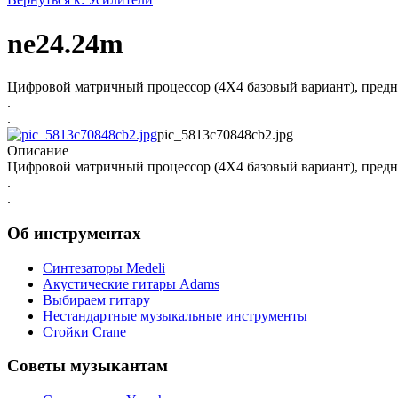
ne24.24m
Цифровой матричный процессор (4X4 базовый вариант), предна
.
.
pic_5813c70848cb2.jpg
Описание
Цифровой матричный процессор (4X4 базовый вариант), предна
.
.
Об инструментах
Синтезаторы Мedeli
Акустические гитары Adams
Выбираем гитару
Нестандартные музыкальные инструменты
Стойки Crane
Советы музыкантам