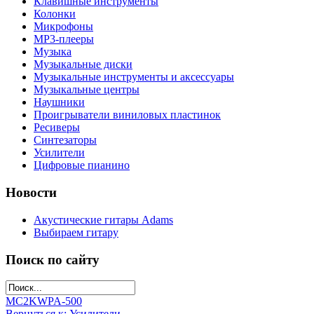
Клавишные инструменты
Колонки
Микрофоны
МР3-плееры
Музыка
Музыкальные диски
Музыкальные инструменты и аксессуары
Музыкальные центры
Наушники
Проигрыватели виниловых пластинок
Ресиверы
Синтезаторы
Усилители
Цифровые пианино
Новости
Акустические гитары Adams
Выбираем гитару
Поиск по сайту
MC2KW
PA-500
Вернуться к: Усилители