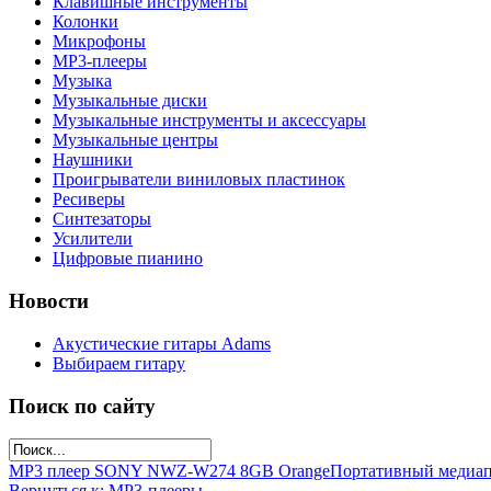
Клавишные инструменты
Колонки
Микрофоны
МР3-плееры
Музыка
Музыкальные диски
Музыкальные инструменты и аксессуары
Музыкальные центры
Наушники
Проигрыватели виниловых пластинок
Ресиверы
Синтезаторы
Усилители
Цифровые пианино
Новости
Акустические гитары Adams
Выбираем гитару
Поиск по сайту
MP3 плеер SONY NWZ-W274 8GB Orange
Портативный медиа
Вернуться к: МР3-плееры