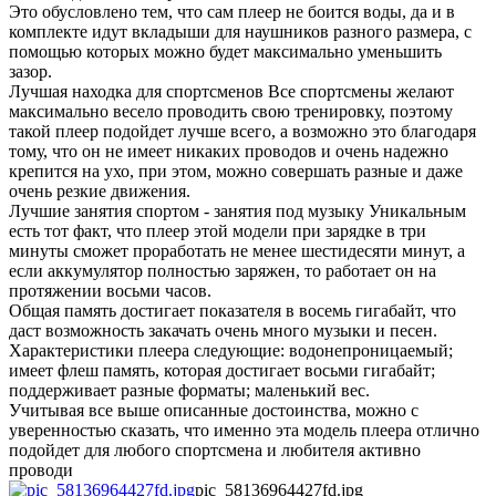
Это обусловлено тем, что сам плеер не боится воды, да и в
комплекте идут вкладыши для наушников разного размера, с
помощью которых можно будет максимально уменьшить
зазор.
Лучшая находка для спортсменов Все спортсмены желают
максимально весело проводить свою тренировку, поэтому
такой плеер подойдет лучше всего, а возможно это благодаря
тому, что он не имеет никаких проводов и очень надежно
крепится на ухо, при этом, можно совершать разные и даже
очень резкие движения.
Лучшие занятия спортом - занятия под музыку Уникальным
есть тот факт, что плеер этой модели при зарядке в три
минуты сможет проработать не менее шестидесяти минут, а
если аккумулятор полностью заряжен, то работает он на
протяжении восьми часов.
Общая память достигает показателя в восемь гигабайт, что
даст возможность закачать очень много музыки и песен.
Характеристики плеера следующие: водонепроницаемый;
имеет флеш память, которая достигает восьми гигабайт;
поддерживает разные форматы; маленький вес.
Учитывая все выше описанные достоинства, можно с
уверенностью сказать, что именно эта модель плеера отлично
подойдет для любого спортсмена и любителя активно
проводи
pic_58136964427fd.jpg