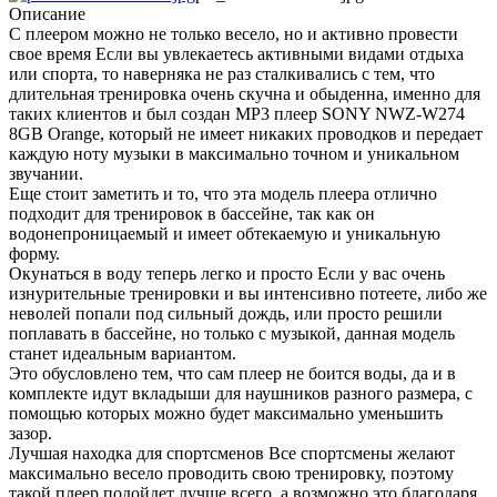
Описание
С плеером можно не только весело, но и активно провести
свое время Если вы увлекаетесь активными видами отдыха
или спорта, то наверняка не раз сталкивались с тем, что
длительная тренировка очень скучна и обыденна, именно для
таких клиентов и был создан MP3 плеер SONY NWZ-W274
8GB Orange, который не имеет никаких проводков и передает
каждую ноту музыки в максимально точном и уникальном
звучании.
Еще стоит заметить и то, что эта модель плеера отлично
подходит для тренировок в бассейне, так как он
водонепроницаемый и имеет обтекаемую и уникальную
форму.
Окунаться в воду теперь легко и просто Если у вас очень
изнурительные тренировки и вы интенсивно потеете, либо же
неволей попали под сильный дождь, или просто решили
поплавать в бассейне, но только с музыкой, данная модель
станет идеальным вариантом.
Это обусловлено тем, что сам плеер не боится воды, да и в
комплекте идут вкладыши для наушников разного размера, с
помощью которых можно будет максимально уменьшить
зазор.
Лучшая находка для спортсменов Все спортсмены желают
максимально весело проводить свою тренировку, поэтому
такой плеер подойдет лучше всего, а возможно это благодаря