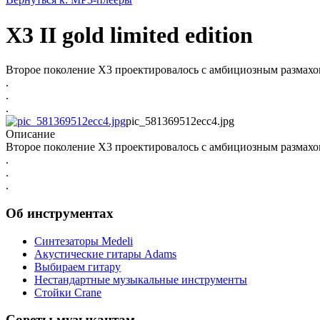
X3 II gold limited edition
Второе поколение X3 проектировалось с амбициозным размахом,
.
.
.
pic_581369512ecc4.jpg
Описание
Второе поколение X3 проектировалось с амбициозным размахом,
.
.
.
Об инструментах
Синтезаторы Мedeli
Акустические гитары Adams
Выбираем гитару
Нестандартные музыкальные инструменты
Стойки Crane
Советы музыкантам