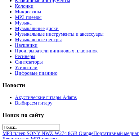
Клавишные инструменты
Колонки
Микрофоны
МР3-плееры
Музыка
Музыкальные диски
Музыкальные инструменты и аксессуары
Музыкальные центры
Наушники
Проигрыватели виниловых пластинок
Ресиверы
Синтезаторы
Усилители
Цифровые пианино
Новости
Акустические гитары Adams
Выбираем гитару
Поиск по сайту
MP3 плеер SONY NWZ-W274 8GB Orange
Портативный медиа
Вернуться к: МР3-плееры