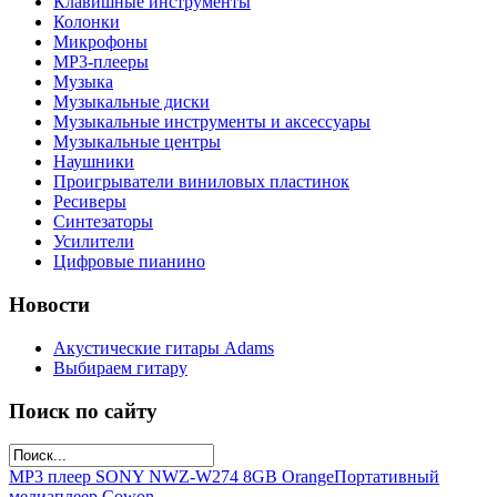
Клавишные инструменты
Колонки
Микрофоны
МР3-плееры
Музыка
Музыкальные диски
Музыкальные инструменты и аксессуары
Музыкальные центры
Наушники
Проигрыватели виниловых пластинок
Ресиверы
Синтезаторы
Усилители
Цифровые пианино
Новости
Акустические гитары Adams
Выбираем гитару
Поиск по сайту
MP3 плеер SONY NWZ-W274 8GB Orange
Портативный
медиаплеер Cowon