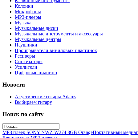
Клавишные инструменты
Колонки
Микрофоны
МР3-плееры
Музыка
Музыкальные диски
Музыкальные инструменты и аксессуары
Музыкальные центры
Наушники
Проигрыватели виниловых пластинок
Ресиверы
Синтезаторы
Усилители
Цифровые пианино
Новости
Акустические гитары Adams
Выбираем гитару
Поиск по сайту
MP3 плеер SONY NWZ-W274 8GB Orange
Портативный медиа
Вернуться к: МР3-плееры