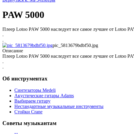
PAW 5000
Плеер Lotoo PAW 5000 наследует все самое лучшее от Lotoo PAW
.
.
pic_5813679bdbf50.jpg
Описание
Плеер Lotoo PAW 5000 наследует все самое лучшее от Lotoo PAW
.
.
Об инструментах
Синтезаторы Мedeli
Акустические гитары Adams
Выбираем гитару
Нестандартные музыкальные инструменты
Стойки Crane
Советы музыкантам