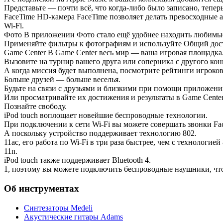
Представьте — почти всё, что когда-либо было записано, теперь
FaceTime HD-камера FaceTime позволяет делать превосходные а
Wi‑Fi.
Фото В приложении Фото стало ещё удобнее находить любимые
Применяйте фильтры к фотографиям и используйте Общий досту
Game Center В Game Center весь мир — ваша игровая площадка
Вызовите на турнир вашего друга или соперника с другого конц
А когда миссия будет выполнена, посмотрите рейтинги игроков
Больше друзей — больше веселья.
Будьте на связи с друзьями и близкими при помощи приложени
Или просматривайте их достижения и результаты в Game Center
Познайте свободу.
iPod touch воплощает новейшие беспроводные технологии.
При подключении к сети Wi‑Fi вы можете совершать звонки Fa
А поскольку устройство поддерживает технологию 802.
11ac, его работа по Wi‑Fi в три раза быстрее, чем с технологией 
11n.
iPod touch также поддерживает Bluetooth 4.
1, поэтому вы можете подключить беспроводные наушники, чт
Об инструментах
Синтезаторы Мedeli
Акустические гитары Adams