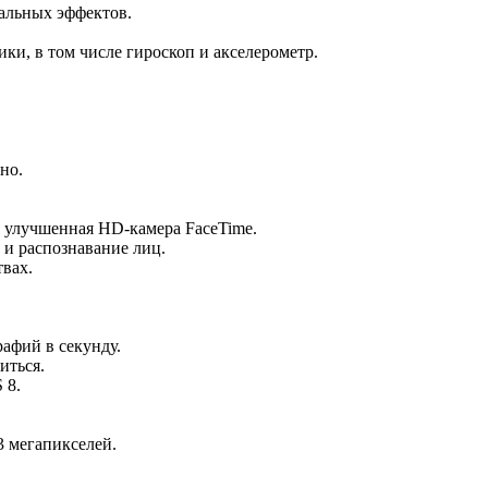
уальных эффектов.
и, в том числе гироскоп и акселерометр.
но.
 и улучшенная HD-камера FaceTime.
и распознавание лиц.
твах.
афий в секунду.
иться.
 8.
 мегапикселей.