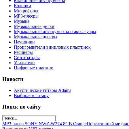
Клавишные инструменты
Колонки
Микрофоны
МР3-плееры
Музыка
Музыкальные диски
Музыкальные инструменты и аксессуары
Музыкальные центры
Наушники
Проигрыватели виниловых пластинок
Ресиверы
Синтезаторы
Усилители
Цифровые пианино
Новости
Акустические гитары Adams
Выбираем гитару
Поиск по сайту
MP3 плеер SONY NWZ-W274 8GB Orange
Портативный медиа
Вернуться к: МР3-плееры