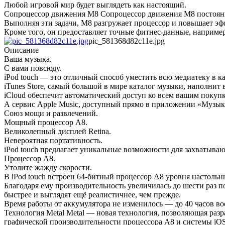
Любой игровой мир будет выглядеть как настоящий.
Сопроцессор движения M8 Сопроцессор движения M8 постоянно
Выполняя эти задачи, M8 разгружает процессор и повышает эф
Кроме того, он предоставляет точные фитнес-данные, наприме
pic_581368d82c11e.jpg
Описание
Ваша музыка.
С вами повсюду.
iPod touch — это отличный способ уместить всю медиатеку в к
iTunes Store, самый большой в мире каталог музыки, наполнит
iCloud обеспечит автоматический доступ ко всем вашим покуп
А сервис Apple Music, доступный прямо в приложении «Музыка
Союз мощи и развлечений.
Мощный процессор A8.
Великолепный дисплей Retina.
Невероятная портативность.
iPod touch предлагает уникальные возможности для захватыва
Процессор A8.
Утолите жажду скорости.
В iPod touch встроен 64-битный процессор A8 уровня настоль
Благодаря ему производительность увеличилась до шести раз 
быстрее и выглядят ещё реалистичнее, чем прежде.
Время работы от аккумулятора не изменилось — до 40 часов во
Технология Metal Metal — новая технология, позволяющая раз
графической производительности процессора A8 и системы iOS