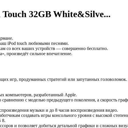
Touch 32GB White&Silve...
армане.
 ваш iPod touch любимыми песнями.
кам со всех ваших устройств — совершенно бесплатно.
», произведёт сильное впечатление.
ющих игр, продуманных стратегий или запутанных головоломок.
ных компьютеров, разработанный Apple.
по сравнению с моделью предыдущего поколения, а скорость гра
спроизведения музыки и до 8 часов воспроизведения видео.
работчикам создавать игры консольного уровня с высокой степ
 8.
ессоров и позволяет добиться детальной графики и сложных виз