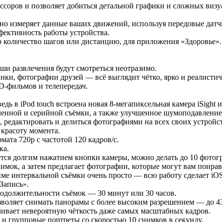
ессоров и позволяет добиться детальной графики и сложных виз
 измеряет данные ваших движений, используя передовые датчик
фективность работы устройства.
р количество шагов или дистанцию, для приложения «Здоровье».
аши развлечения будут смотреться неотразимо.
нки, фотографии друзей — всё выглядит чётко, ярко и реалистич
D-фильмов и телепередач.
дь в iPod touch встроена новая 8-мегапиксельная камера iSight
нной и серийной съёмки, а также улучшенное шумоподавление 
, редактировать и делиться фотографиями на всех своих устройс
 красоту момента.
ата 720p с частотой 120 кадров/с.
ка.
тся долгим нажатием кнопки камеры, можно делать до 10 фотогр
имок, а затем предлагает фотографии, которые могут вам понрав
ме интервальной съёмки очень просто — всю работу сделает iOS
Запись».
родолжительности съёмок — 30 минут или 30 часов.
оляет снимать панорамы с более высоким разрешением — до 43
чивает невероятную чёткость даже самых масштабных кадров.
и групповые портреты со скоростью 10 снимков в секунду.