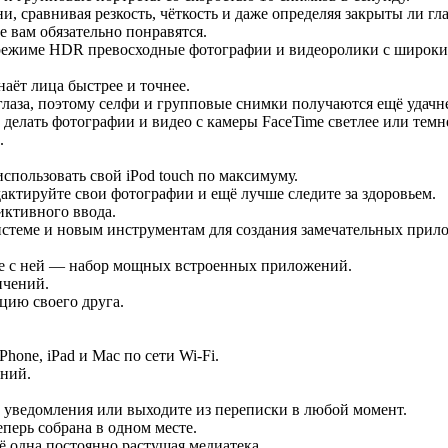
, сравнивая резкость, чёткость и даже определяя закрыты ли гла
е вам обязательно понравятся.
ежиме HDR превосходные фотографии и видеоролики с широким
аёт лица быстрее и точнее.
глаза, поэтому селфи и групповые снимки получаются ещё удачн
делать фотографии и видео с камеры FaceTime светлее или тем
.
пользовать свой iPod touch по максимуму.
актируйте свои фотографии и ещё лучше следите за здоровьем.
иктивного ввода.
истеме и новым инструментам для создания замечательных прил
есте с ней — набор мощных встроенных приложений.
ичений.
цию своего друга.
hone, iPad и Mac по сети Wi‑Fi.
ений.
 уведомления или выходите из переписки в любой момент.
перь собрана в одном месте.
ё одна постоянно растущая медиатека.