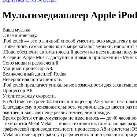
Мультимедиаплеер Apple iPod 
Ваша музыка.
С вами повсюду.
iPod touch — это отличный способ уместить всю медиатеку в к
iTunes Store, самый большой в мире каталог музыки, наполнит
iCloud обеспечит автоматический доступ ко всем вашим покуп
А сервис Apple Music, доступный прямо в приложении «Музыка
Союз мощи и развлечений.
Мощный процессор A8.
Великолепный дисплей Retina.
Невероятная портативность.
iPod touch предлагает уникальные возможности для захватыва
Процессор A8.
Утолите жажду скорости.
В iPod touch встроен 64-битный процессор A8 уровня настоль
Благодаря ему производительность увеличилась до шести раз 
быстрее и выглядят ещё реалистичнее, чем прежде.
Время работы от аккумулятора не изменилось — до 40 часов во
Технология Metal Metal — новая технология, позволяющая раз
графической производительности процессора A8 и системы iOS
Metal оптимизирует работу графического и центрального проц