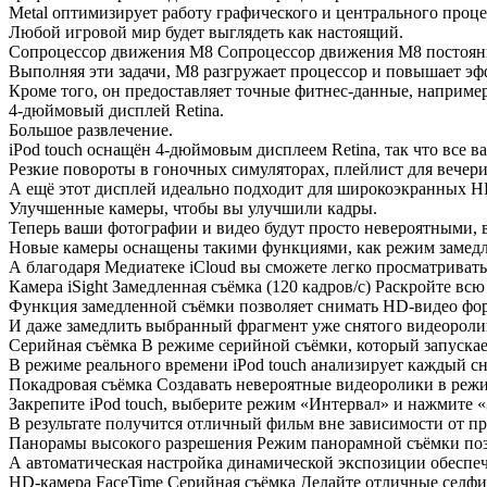
Metal оптимизирует работу графического и центрального проц
Любой игровой мир будет выглядеть как настоящий.
Сопроцессор движения M8 Сопроцессор движения M8 постоянно
Выполняя эти задачи, M8 разгружает процессор и повышает эф
Кроме того, он предоставляет точные фитнес-данные, наприме
4-дюймовый дисплей Retina.
Большое развлечение.
iPod touch оснащён 4-дюймовым дисплеем Retina, так что все в
Резкие повороты в гоночных симуляторах, плейлист для вечери
А ещё этот дисплей идеально подходит для широкоэкранных H
Улучшенные камеры, чтобы вы улучшили кадры.
Теперь ваши фотографии и видео будут просто невероятными, ве
Новые камеры оснащены такими функциями, как режим замедле
А благодаря Медиатеке iCloud вы сможете легко просматривать
Камера iSight Замедленная съёмка (120 кадров/с) Раскройте всю
Функция замедленной съёмки позволяет снимать HD-видео форм
И даже замедлить выбранный фрагмент уже снятого видеороли
Серийная съëмка В режиме серийной съёмки, который запускае
В режиме реального времени iPod touch анализирует каждый сн
Покадровая съёмка Создавать невероятные видеоролики в режи
Закрепите iPod touch, выберите режим «Интервал» и нажмите «
В результате получится отличный фильм вне зависимости от п
Панорамы высокого разрешения Режим панорамной съëмки позв
А автоматическая настройка динамической экспозиции обеспе
HD-камера FaceTime Серийная съëмка Делайте отличные селфи 