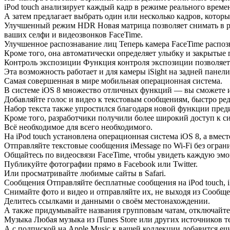
iPod touch анализирует каждый кадр в режиме реального времени
А затем предлагает выбрать один или несколько кадров, которы
Улучшенный режим HDR Новая матрица позволяет снимать в р
ваших селфи и видеозвонков FaceTime.
Улучшенное распознавание лиц Теперь камера FaceTime распозн
Кроме того, она автоматически определяет улыбку и закрытые 
Контроль экспозиции Функция контроля экспозиции позволяет 
Эта возможность работает и для камеры iSight на задней панели
Самая совершенная в мире мобильная операционная система.
В системе iOS 8 множество отличных функций — вы сможете ис
Добавляйте голос и видео к текстовым сообщениям, быстро ред
Набор текста также упростился благодаря новой функции пред
Кроме того, разработчики получили более широкий доступ к с
Всё необходимое для всего необходимого.
На iPod touch установлена операционная система iOS 8, а вм
Отправляйте текстовые сообщения iMessage по Wi‑Fi без огран
Общайтесь по видеосвязи FaceTime, чтобы увидеть каждую эмо
Публикуйте фотографии прямо в Facebook или Twitter.
Или просматривайте любимые сайты в Safari.
Сообщения Отправляйте бесплатные сообщения на iPod touch, iP
Снимайте фото и видео и отправляйте их, не выходя из Сообщ
Делитесь ссылками и данными о своём местонахождении.
А также придумывайте названия групповым чатам, отключайте
Музыка Любая музыка из iTunes Store или других источников те
А с подпиской на Apple Music к вашей коллекции добавится ещ