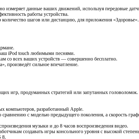
 измеряет данные ваших движений, используя передовые датчик
фективность работы устройства.
р количество шагов или дистанцию, для приложения «Здоровье»
армане.
 ваш iPod touch любимыми песнями.
кам со всех ваших устройств — совершенно бесплатно.
», произведёт сильное впечатление.
ющих игр, продуманных стратегий или запутанных головоломок.
ных компьютеров, разработанный Apple.
по сравнению с моделью предыдущего поколения, а скорость гра
спроизведения музыки и до 8 часов воспроизведения видео.
работчикам создавать игры консольного уровня с высокой степ
 8.