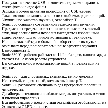
Послужит в качестве USB-накопителя, где можно хранить
также фото и видео файлы.
Зарядка и обмен данными происходит от USB-кабеля.
Также возможно записывать песни с любимых радиостанций.
Улучшенное качество звучания, эквалайзер T.
Sonic 330 оснащена современной технологией звучания.
Прекрасная передача частот (и низких, и высоких), чистый
звук, подавление шума позволит насладиться избранными
аудиотреками, для отличной мотивации к тренировке.
Наличие эквалайзера и большой выбор стилистик музыки
открывает перед пользователем новые эффекты звучания.
Выносливость T.
Sonic 330 Устройство работает от Li-Ion батареи, одного заряда
хватает на 12 часов работы устройства.
Вы сможете долго наслаждаться музыкой в поездке или на
отдыхе.
T.
Sonic 330 – для спортивных, активных, вечно молодых!
Невесомый, современный, компактный плеер T.
Sonic 330 разработан специально для прекрасной половины
человечества.
Дизайнеры и технологи снабдили модель интуитивным меню
и кнопкой управления.
Вся информация о треке и стили эквалайзера отображаются на
2х цветном OLED-дисплее.