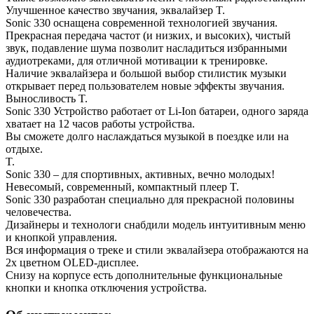
Улучшенное качество звучания, эквалайзер T.
Sonic 330 оснащена современной технологией звучания.
Прекрасная передача частот (и низких, и высоких), чистый
звук, подавление шума позволит насладиться избранными
аудиотреками, для отличной мотивации к тренировке.
Наличие эквалайзера и большой выбор стилистик музыки
открывает перед пользователем новые эффекты звучания.
Выносливость T.
Sonic 330 Устройство работает от Li-Ion батареи, одного заряда
хватает на 12 часов работы устройства.
Вы сможете долго наслаждаться музыкой в поездке или на
отдыхе.
T.
Sonic 330 – для спортивных, активных, вечно молодых!
Невесомый, современный, компактный плеер T.
Sonic 330 разработан специально для прекрасной половины
человечества.
Дизайнеры и технологи снабдили модель интуитивным меню
и кнопкой управления.
Вся информация о треке и стили эквалайзера отображаются на
2х цветном OLED-дисплее.
Снизу на корпусе есть дополнительные функциональные
кнопки и кнопка отключения устройства.