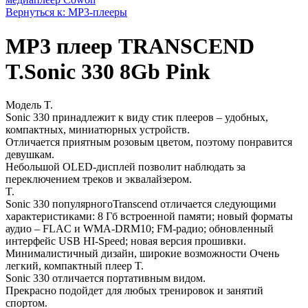
Вернуться к: МР3-плееры
MP3 плеер TRANSCEND
T.Sonic 330 8Gb Pink
Модель T.
Sonic 330 принадлежит к виду стик плееров – удобных,
компактных, миниатюрных устройств.
Отличается приятным розовым цветом, поэтому понравится
девушкам.
Небольшой OLED-дисплей позволит наблюдать за
переключением треков и эквалайзером.
T.
Sonic 330 популярногоTranscend отличается следующими
характеристиками: 8 Гб встроенной памяти; новый форматы
аудио – FLAC и WMA-DRM10; FM-радио; обновленный
интерфейс USB HI-Speed; новая версия прошивки.
Минималистичный дизайн, широкие возможности Очень
легкий, компактный плеер T.
Sonic 330 отличается портативным видом.
Прекрасно подойдет для любых тренировок и занятий
спортом.