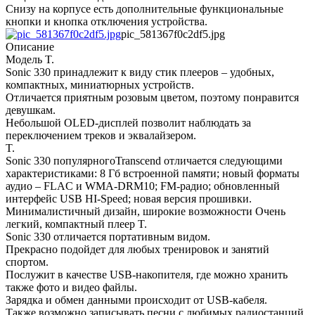
Снизу на корпусе есть дополнительные функциональные
кнопки и кнопка отключения устройства.
pic_581367f0c2df5.jpg
Описание
Модель T.
Sonic 330 принадлежит к виду стик плееров – удобных,
компактных, миниатюрных устройств.
Отличается приятным розовым цветом, поэтому понравится
девушкам.
Небольшой OLED-дисплей позволит наблюдать за
переключением треков и эквалайзером.
T.
Sonic 330 популярногоTranscend отличается следующими
характеристиками: 8 Гб встроенной памяти; новый форматы
аудио – FLAC и WMA-DRM10; FM-радио; обновленный
интерфейс USB HI-Speed; новая версия прошивки.
Минималистичный дизайн, широкие возможности Очень
легкий, компактный плеер T.
Sonic 330 отличается портативным видом.
Прекрасно подойдет для любых тренировок и занятий
спортом.
Послужит в качестве USB-накопителя, где можно хранить
также фото и видео файлы.
Зарядка и обмен данными происходит от USB-кабеля.
Также возможно записывать песни с любимых радиостанций.