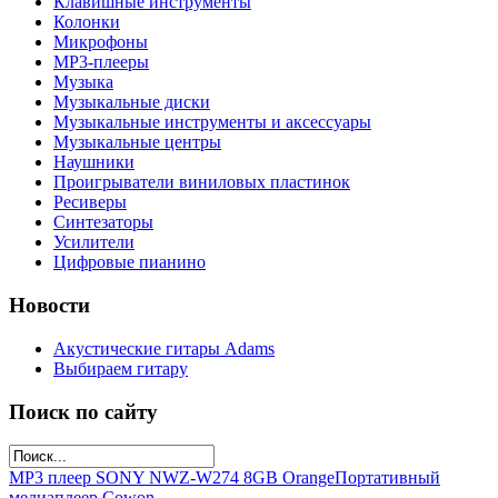
Клавишные инструменты
Колонки
Микрофоны
МР3-плееры
Музыка
Музыкальные диски
Музыкальные инструменты и аксессуары
Музыкальные центры
Наушники
Проигрыватели виниловых пластинок
Ресиверы
Синтезаторы
Усилители
Цифровые пианино
Новости
Акустические гитары Adams
Выбираем гитару
Поиск по сайту
MP3 плеер SONY NWZ-W274 8GB Orange
Портативный
медиаплеер Cowon