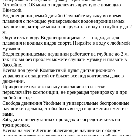
Устройство iOS можно подключить вручную с помощью
Bluetooth.
Водонепроницаемый дизайн Слушайте музыку во время
плавания с помощью универсальных водонепроницаемых
наушников, которые можно погружать в воду на глубину до 2
м.
Окунитесь в воду Водонепроницаемые — подходят для
плавания и водных видов спорта Ныряйте в воду с любимой
музыкой.
Водонепроницаемые наушники работают на глубине до 2 м,
так что вы без проблем можете слушать музыку и плавать в
бассейне.
Всегда под рукой Компактный пульт дистанционного
управления с защитой от брызг: все под контролем даже в
движении.
Прикрепите пульт к пальцу или запястью и легко
переключайте композиции, не прекращая тренировку и при
любой погоде.
Свобода движения Удобные и универсальные беспроводные
наушники сделаны, чтобы быть всегда в движении вместе с
вами.
Забудьте о перепутанных проводах и сосредоточьтесь на
тренировках.
Всегда на месте Легкие облегающие наушники с ободом
плотно прилегают к голове и надежно сидят на ней даже при