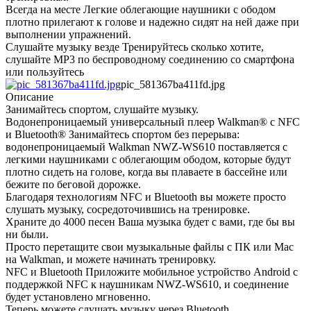
Всегда на месте Легкие облегающие наушники с ободом
плотно прилегают к голове и надежно сидят на ней даже при
выполнении упражнений.
Слушайте музыку везде Тренируйтесь сколько хотите,
слушайте MP3 по беспроводному соединению со смартфона
или пользуйтесь
pic_581367ba411fd.jpg
Описание
Занимайтесь спортом, слушайте музыку.
Водонепроницаемый универсальный плеер Walkman® с NFC
и Bluetooth® Занимайтесь спортом без перерыва:
водонепроницаемый Walkman NWZ-WS610 поставляется с
легкими наушниками с облегающим ободом, которые будут
плотно сидеть на голове, когда вы плаваете в бассейне или
бежите по беговой дорожке.
Благодаря технологиям NFC и Bluetooth вы можете просто
слушать музыку, сосредоточившись на тренировке.
Храните до 4000 песен Ваша музыка будет с вами, где бы вы
ни были.
Просто перетащите свои музыкальные файлы с ПК или Mac
на Walkman, и можете начинать тренировку.
NFC и Bluetooth Приложите мобильное устройство Android с
поддержкой NFC к наушникам NWZ-WS610, и соединение
будет установлено мгновенно.
Теперь можете слушать музыку через Bluetooth.