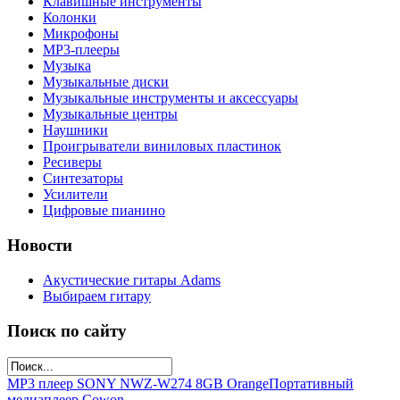
Клавишные инструменты
Колонки
Микрофоны
МР3-плееры
Музыка
Музыкальные диски
Музыкальные инструменты и аксессуары
Музыкальные центры
Наушники
Проигрыватели виниловых пластинок
Ресиверы
Синтезаторы
Усилители
Цифровые пианино
Новости
Акустические гитары Adams
Выбираем гитару
Поиск по сайту
MP3 плеер SONY NWZ-W274 8GB Orange
Портативный
медиаплеер Cowon