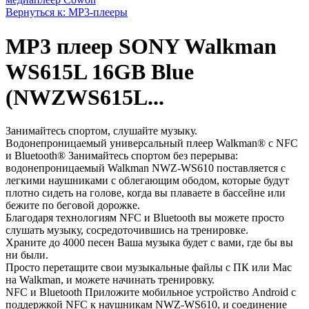
Вернуться к: МР3-плееры
MP3 плеер SONY Walkman
WS615L 16GB Blue
(NWZWS615L...
Занимайтесь спортом, слушайте музыку.
Водонепроницаемый универсальный плеер Walkman® с NFC
и Bluetooth® Занимайтесь спортом без перерыва:
водонепроницаемый Walkman NWZ-WS610 поставляется с
легкими наушниками с облегающим ободом, которые будут
плотно сидеть на голове, когда вы плаваете в бассейне или
бежите по беговой дорожке.
Благодаря технологиям NFC и Bluetooth вы можете просто
слушать музыку, сосредоточившись на тренировке.
Храните до 4000 песен Ваша музыка будет с вами, где бы вы
ни были.
Просто перетащите свои музыкальные файлы с ПК или Mac
на Walkman, и можете начинать тренировку.
NFC и Bluetooth Приложите мобильное устройство Android с
поддержкой NFC к наушникам NWZ-WS610, и соединение