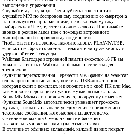
выполнении упражнений.
Слушайте музыку везде Тренируйтесь сколько хотите,
слушайте MP3 по беспроводному соединению со смартфона
или пользуйтесь приложениями, не выключая музыку —
выбирать вам! Не упустите ни одного звонка Принимайте
звонки в режиме hands-free с помощью встроенного
микрофона по беспроводному соединению.
Чтобы ответить на звонок, нажмите кнопку PLAY/PAUSE,
если хотите сбросить звонок — нажмите на ту же кнопку и
удерживайте ее 2 секунды.
Walkman Благодаря встроенной памяти емкостью 16 ГБ вы
можете загрузить в Walkman любимые плейлисты для
тренировок.
Функция перетаскивания Перенести MP3-файлы на Walkman
очень просто: поставьте наушники на USB-док-станцию,
которая входит в комплект, и включите их в свой ПК или Mac,
затем просто перетащите нужные музыкальные файлы.
SoundMix Музыка и приложения: одно другому не мешает.
Функция SoundMix автоматически уменьшает громкость
музыки, чтобы вы слышали уведомления с приложений и
текстовые сообщения, которые зачитываются вслух.
Сменные вкладыши Смело ныряйте в бассейн с
плавательными вкладышами (на схеме справа).
В отличие от обычных вкладышей, каждый из них покрыт