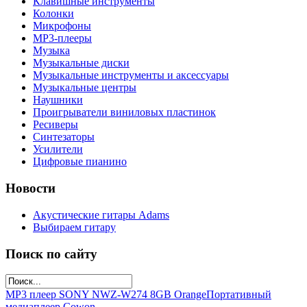
Клавишные инструменты
Колонки
Микрофоны
МР3-плееры
Музыка
Музыкальные диски
Музыкальные инструменты и аксессуары
Музыкальные центры
Наушники
Проигрыватели виниловых пластинок
Ресиверы
Синтезаторы
Усилители
Цифровые пианино
Новости
Акустические гитары Adams
Выбираем гитару
Поиск по сайту
MP3 плеер SONY NWZ-W274 8GB Orange
Портативный
медиаплеер Cowon