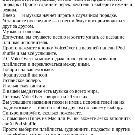
порядок? Просто сдвиньте переключатель и выберите нужный
режим.
Влево — и музыка начнёт играть в случайном порядке.
Установите посередине — и песни будут воспроизводиться
друг за другом.
Музыка с голосом.
Допустим, вы слушаете песню и хотите узнать её название
или имя исполнителя.
Просто нажмите кнопку VoiceOver на верхней панели iPod
shuffle и вы всё услышите.
2 С VoiceOver вы можете даже прослушивать названия
плейлистов и переключаться между ними.
Говорит на вашем языке.
Французский шансон.
Испанское болеро.
Итальянская кантата.
В вашей медиатеке есть музыка со всего мира.
Поэтому VoiceOver говорит на 29 языках.
Вы услышите названия песен и имена исполнителей на их
родном языке — или на любом другом по вашему выбору.
Синхронизируйте, сколько пожелаете.
С помощью iTunes на Mac или PC вы можете легко заполнить
свой iPod shuffle.
Просто выберите плейлисты, аудиокниги, подкасты и другие
аудиофайлы, которые нужно скопировать, и