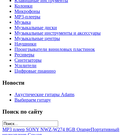
Клавишные инструменты
Колонки
Микрофоны
МР3-плееры
Музыка
Музыкальные диски
Музыкальные инструменты и аксессуары
Музыкальные центры
Наушники
Проигрыватели виниловых пластинок
Ресиверы
Синтезаторы
Усилители
Цифровые пианино
Новости
Акустические гитары Adams
Выбираем гитару
Поиск по сайту
MP3 плеер SONY NWZ-W274 8GB Orange
Портативный
медиаплеер Cowon