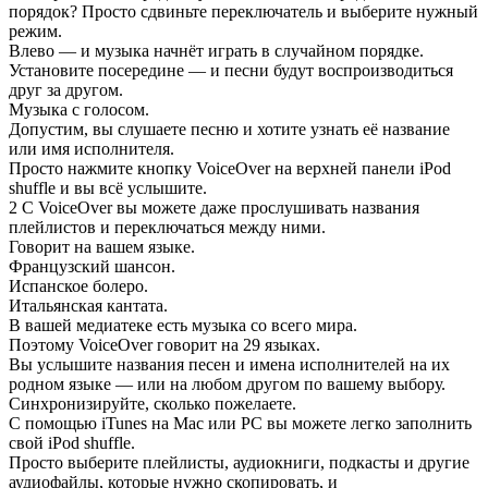
порядок? Просто сдвиньте переключатель и выберите нужный
режим.
Влево — и музыка начнёт играть в случайном порядке.
Установите посередине — и песни будут воспроизводиться
друг за другом.
Музыка с голосом.
Допустим, вы слушаете песню и хотите узнать её название
или имя исполнителя.
Просто нажмите кнопку VoiceOver на верхней панели iPod
shuffle и вы всё услышите.
2 С VoiceOver вы можете даже прослушивать названия
плейлистов и переключаться между ними.
Говорит на вашем языке.
Французский шансон.
Испанское болеро.
Итальянская кантата.
В вашей медиатеке есть музыка со всего мира.
Поэтому VoiceOver говорит на 29 языках.
Вы услышите названия песен и имена исполнителей на их
родном языке — или на любом другом по вашему выбору.
Синхронизируйте, сколько пожелаете.
С помощью iTunes на Mac или PC вы можете легко заполнить
свой iPod shuffle.
Просто выберите плейлисты, аудиокниги, подкасты и другие
аудиофайлы, которые нужно скопировать, и