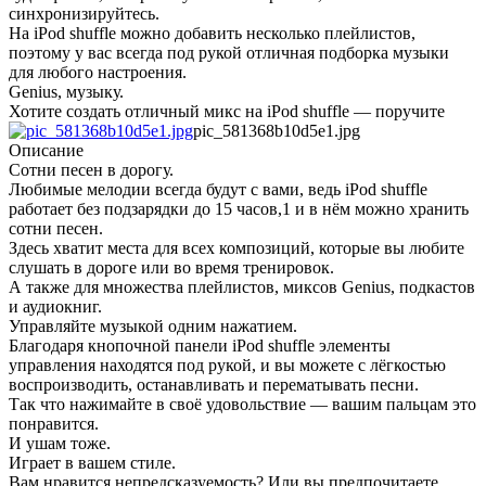
синхронизируйтесь.
На iPod shuffle можно добавить несколько плейлистов,
поэтому у вас всегда под рукой отличная подборка музыки
для любого настроения.
Genius, музыку.
Хотите создать отличный микс на iPod shuffle — поручите
pic_581368b10d5e1.jpg
Описание
Сотни песен в дорогу.
Любимые мелодии всегда будут с вами, ведь iPod shuffle
работает без подзарядки до 15 часов,1 и в нём можно хранить
сотни песен.
Здесь хватит места для всех композиций, которые вы любите
слушать в дороге или во время тренировок.
А также для множества плейлистов, миксов Genius, подкастов
и аудиокниг.
Управляйте музыкой одним нажатием.
Благодаря кнопочной панели iPod shuffle элементы
управления находятся под рукой, и вы можете с лёгкостью
воспроизводить, останавливать и перематывать песни.
Так что нажимайте в своё удовольствие — вашим пальцам это
понравится.
И ушам тоже.
Играет в вашем стиле.
Вам нравится непредсказуемость? Или вы предпочитаете