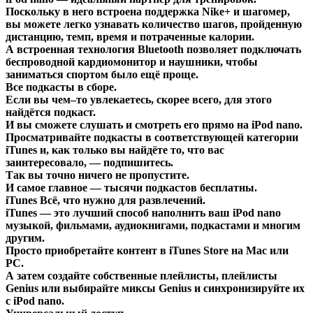
Поскольку в него встроена поддержка Nike+ и шагомер,
вы можете легко узнавать количество шагов, пройденную
дистанцию, темп, время и потраченные калории.
А встроенная технология Bluetooth позволяет подключать
беспроводной кардиомонитор и наушники, чтобы
заниматься спортом было ещё проще.
Все подкасты в сборе.
Если вы чем–то увлекаетесь, скорее всего, для этого
найдётся подкаст.
И вы сможете слушать и смотреть его прямо на iPod nano.
Просматривайте подкасты в соответствующей категории
iTunes и, как только вы найдёте то, что вас
заинтересовало, — подпишитесь.
Так вы точно ничего не пропустите.
И самое главное — тысячи подкастов бесплатны.
iTunes Всё, что нужно для развлечений.
iTunes — это лучший способ наполнить ваш iPod nano
музыкой, фильмами, аудиокнигами, подкастами и многим
другим.
Просто приобретайте контент в iTunes Store на Mac или
PC.
А затем создайте собственные плейлисты, плейлисты
Genius или выбирайте миксы Genius и синхронизируйте их
с iPod nano.