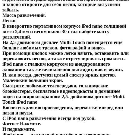
и заново откройте для себя песни, которые вы успели
забыть.
Масса развлечений.
Легко.
В невероятно портативном корпусе iPod nano толщиной
всего 5,4 мм и весом около 30 г вы найдёте массу
развлечений.
На 2,5‑дюймовом дисплее Multi‑Touch помещается ещё
больше любимых треков, фотографий и видео.
При помощи кнопок можно легко начать, остановить или
переключить песню, а также отрегулировать громкость.
iPod nano с гладким корпусом из анодированного
алюминия так же великолепно выглядит, как и звучит.
И, как всегда, доступен целый спектр ярких цветов.
Маленький большой экран.
Смотрите любимые телепередачи, голливудские
блокбастеры, бесплатные видеоподкасты и домашнее
видео на широкоэкранном 2,5- дюймовом дисплее Multi-
Touch iPod nano.
Коснитесь для воспроизведения, перемотки вперёд или
назад и паузы.
С iPod nano развлечения всегда под рукой.
Фитнес Нажмите.
И поднажмите.
iPod nano — идеальный партнёр для тренировок.