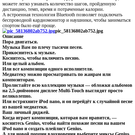
можете легко узнавать количество шагов, пройденную
дистанцию, темп, время и потраченные калории.
А встроенная технология Bluetooth позволяет подключать
беспроводной кардиомонитор и наушники, чтобы заниматься
спортом было ещё проще.
pic_58136802ab752.jpg
Описание
Пора двигаться.
Музыка Вам по плечу тысячи песен.
Прикоснитесь к музыке.
Коснитесь, чтобы включить песню.
Или целый альбом.
Или все композиции одного исполнителя.
Медиатеку можно просматривать по жанрам или
композиторам.
Пролистайте всю коллекцию музыки — обложки альбомов
на 2,5-дюймовом дисплее Multi‑Touch выглядят просто
великолепно.
Или встряхните iPod nano, и он перейдёт к случайной песне
из вашей медиатеки.
Ваш личный диджей.
Когда играет композиция, которая вам нравится, —
коснитесь Genius, чтобы найти похожие песни на вашем
iPod nano и создать плейлист Genius.
А для новой порции вдохновения выберите миксы Genius