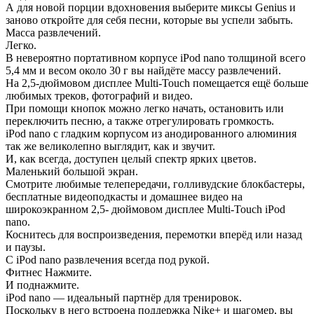
А для новой порции вдохновения выберите миксы Genius и
заново откройте для себя песни, которые вы успели забыть.
Масса развлечений.
Легко.
В невероятно портативном корпусе iPod nano толщиной всего
5,4 мм и весом около 30 г вы найдёте массу развлечений.
На 2,5‑дюймовом дисплее Multi‑Touch помещается ещё больше
любимых треков, фотографий и видео.
При помощи кнопок можно легко начать, остановить или
переключить песню, а также отрегулировать громкость.
iPod nano с гладким корпусом из анодированного алюминия
так же великолепно выглядит, как и звучит.
И, как всегда, доступен целый спектр ярких цветов.
Маленький большой экран.
Смотрите любимые телепередачи, голливудские блокбастеры,
бесплатные видеоподкасты и домашнее видео на
широкоэкранном 2,5- дюймовом дисплее Multi-Touch iPod
nano.
Коснитесь для воспроизведения, перемотки вперёд или назад
и паузы.
С iPod nano развлечения всегда под рукой.
Фитнес Нажмите.
И поднажмите.
iPod nano — идеальный партнёр для тренировок.
Поскольку в него встроена поддержка Nike+ и шагомер, вы