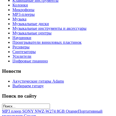
Клавишные инструменты
Колонки
Микрофоны
МР3-плееры
Музыка
Музыкальные диски
Музыкальные инструменты и аксессуары
Музыкальные центры
Наушники
Проигрыватели виниловых пластинок
Ресиверы
Синтезаторы
Усилители
Цифровые пианино
Новости
Акустические гитары Adams
Выбираем гитару
Поиск по сайту
MP3 плеер SONY NWZ-W274 8GB Orange
Портативный
медиаплеер Cowon