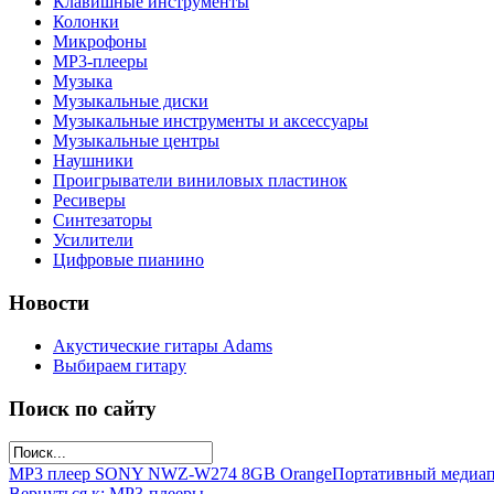
Клавишные инструменты
Колонки
Микрофоны
МР3-плееры
Музыка
Музыкальные диски
Музыкальные инструменты и аксессуары
Музыкальные центры
Наушники
Проигрыватели виниловых пластинок
Ресиверы
Синтезаторы
Усилители
Цифровые пианино
Новости
Акустические гитары Adams
Выбираем гитару
Поиск по сайту
MP3 плеер SONY NWZ-W274 8GB Orange
Портативный медиа
Вернуться к: МР3-плееры