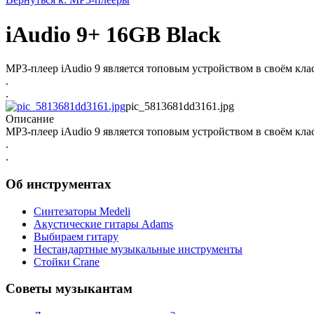
iAudio 9+ 16GB Black
MP3-плеер iAudio 9 является топовым устройством в своём кла
.
.
pic_5813681dd3161.jpg
Описание
MP3-плеер iAudio 9 является топовым устройством в своём кла
.
.
Об инструментах
Синтезаторы Мedeli
Акустические гитары Adams
Выбираем гитару
Нестандартные музыкальные инструменты
Стойки Crane
Советы музыкантам