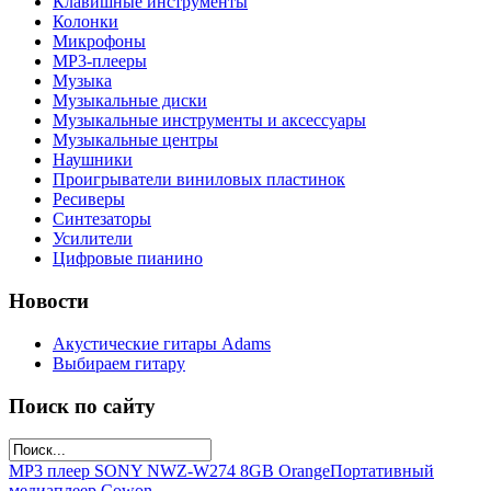
Клавишные инструменты
Колонки
Микрофоны
МР3-плееры
Музыка
Музыкальные диски
Музыкальные инструменты и аксессуары
Музыкальные центры
Наушники
Проигрыватели виниловых пластинок
Ресиверы
Синтезаторы
Усилители
Цифровые пианино
Новости
Акустические гитары Adams
Выбираем гитару
Поиск по сайту
MP3 плеер SONY NWZ-W274 8GB Orange
Портативный
медиаплеер Cowon