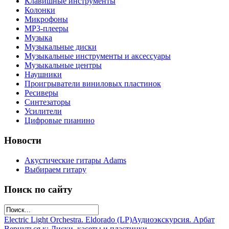
Клавишные инструменты
Колонки
Микрофоны
МР3-плееры
Музыка
Музыкальные диски
Музыкальные инструменты и аксессуары
Музыкальные центры
Наушники
Проигрыватели виниловых пластинок
Ресиверы
Синтезаторы
Усилители
Цифровые пианино
Новости
Акустические гитары Adams
Выбираем гитару
Поиск по сайту
Electric Light Orchestra. Eldorado (LP)
Аудиоэкскурсия. Арбат
Вернуться к: Диски, касеты и пластинки