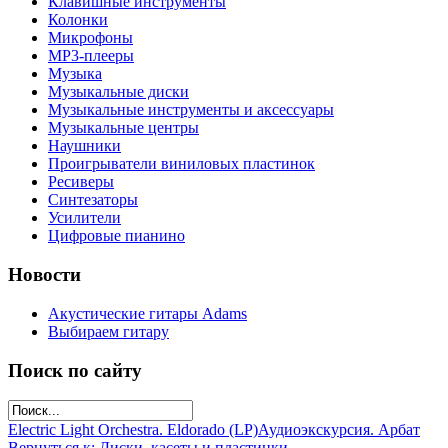
Клавишные инструменты
Колонки
Микрофоны
МР3-плееры
Музыка
Музыкальные диски
Музыкальные инструменты и аксессуары
Музыкальные центры
Наушники
Проигрыватели виниловых пластинок
Ресиверы
Синтезаторы
Усилители
Цифровые пианино
Новости
Акустические гитары Adams
Выбираем гитару
Поиск по сайту
Electric Light Orchestra. Eldorado (LP)
Аудиоэкскурсия. Арбат
Вернуться к: Диски, касеты и пластинки