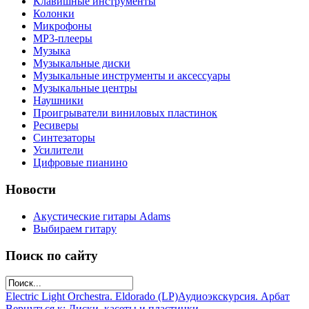
Клавишные инструменты
Колонки
Микрофоны
МР3-плееры
Музыка
Музыкальные диски
Музыкальные инструменты и аксессуары
Музыкальные центры
Наушники
Проигрыватели виниловых пластинок
Ресиверы
Синтезаторы
Усилители
Цифровые пианино
Новости
Акустические гитары Adams
Выбираем гитару
Поиск по сайту
Electric Light Orchestra. Eldorado (LP)
Аудиоэкскурсия. Арбат
Вернуться к: Диски, касеты и пластинки