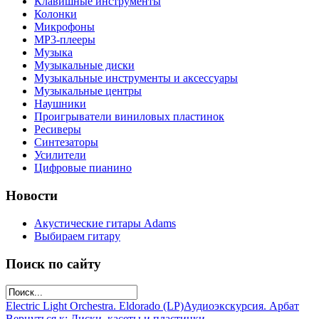
Клавишные инструменты
Колонки
Микрофоны
МР3-плееры
Музыка
Музыкальные диски
Музыкальные инструменты и аксессуары
Музыкальные центры
Наушники
Проигрыватели виниловых пластинок
Ресиверы
Синтезаторы
Усилители
Цифровые пианино
Новости
Акустические гитары Adams
Выбираем гитару
Поиск по сайту
Electric Light Orchestra. Eldorado (LP)
Аудиоэкскурсия. Арбат
Вернуться к: Диски, касеты и пластинки