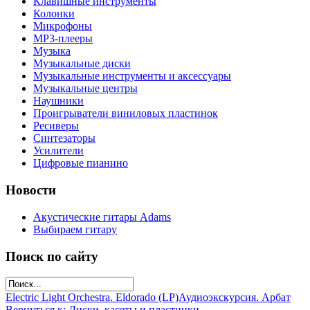
Клавишные инструменты
Колонки
Микрофоны
МР3-плееры
Музыка
Музыкальные диски
Музыкальные инструменты и аксессуары
Музыкальные центры
Наушники
Проигрыватели виниловых пластинок
Ресиверы
Синтезаторы
Усилители
Цифровые пианино
Новости
Акустические гитары Adams
Выбираем гитару
Поиск по сайту
Electric Light Orchestra. Eldorado (LP)
Аудиоэкскурсия. Арбат
Вернуться к: Диски, касеты и пластинки