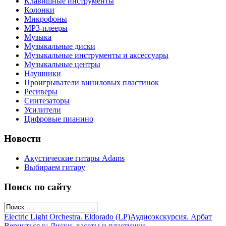
Клавишные инструменты
Колонки
Микрофоны
МР3-плееры
Музыка
Музыкальные диски
Музыкальные инструменты и аксессуары
Музыкальные центры
Наушники
Проигрыватели виниловых пластинок
Ресиверы
Синтезаторы
Усилители
Цифровые пианино
Новости
Акустические гитары Adams
Выбираем гитару
Поиск по сайту
Electric Light Orchestra. Eldorado (LP)
Аудиоэкскурсия. Арбат
Вернуться к: Диски, касеты и пластинки