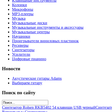
Клавишные инструменты
Колонки
Микрофоны
МР3-плееры
Музыка
Музыкальные диски
Музыкальные инструменты и аксессуары
Музыкальные центры
Наушники
Проигрыватели виниловых пластинок
Ресиверы
Синтезаторы
Усилители
Цифровые пианино
Новости
Акустические гитары Adams
Выбираем гитару
Поиск по сайту
Синтезатор Rolsen RKB5402 54 клавиши USB черный
Синтезат
Вернуться к: Синтезаторы