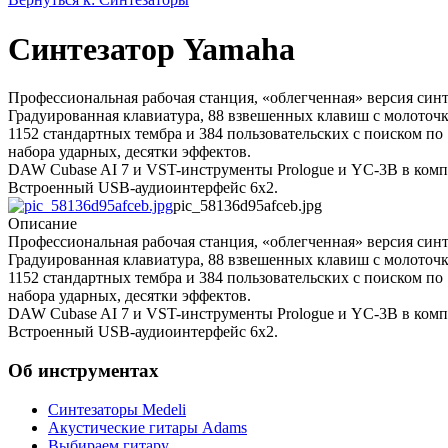
Синтезатор Yamaha
Профессиональная рабочая станция, «облегченная» версия син
Градуированная клавиатура, 88 взвешенных клавиш с молоточ
1152 стандартных тембра и 384 пользовательских с поиском по
набора ударных, десятки эффектов.
DAW Cubase AI 7 и VST-инструменты Prologue и YC-3В в комп
Встроенный USB-аудиоинтерфейс 6х2.
pic_58136d95afceb.jpg
Описание
Профессиональная рабочая станция, «облегченная» версия син
Градуированная клавиатура, 88 взвешенных клавиш с молоточ
1152 стандартных тембра и 384 пользовательских с поиском по
набора ударных, десятки эффектов.
DAW Cubase AI 7 и VST-инструменты Prologue и YC-3В в комп
Встроенный USB-аудиоинтерфейс 6х2.
Об инструментах
Синтезаторы Мedeli
Акустические гитары Adams
Выбираем гитару