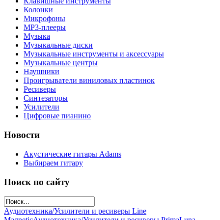
Клавишные инструменты
Колонки
Микрофоны
МР3-плееры
Музыка
Музыкальные диски
Музыкальные инструменты и аксессуары
Музыкальные центры
Наушники
Проигрыватели виниловых пластинок
Ресиверы
Синтезаторы
Усилители
Цифровые пианино
Новости
Акустические гитары Adams
Выбираем гитару
Поиск по сайту
Аудиотехника/Усилители и ресиверы Line
Magnetic
Аудиотехника/Усилители и ресиверы PrimaLuna