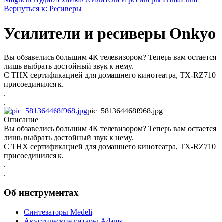
Вернуться к: Ресиверы
Усилители и ресиверы Onkyo
Вы обзавелись большим 4К телевизором? Теперь вам остается
лишь выбрать достойный звук к нему.
С THX сертификацией для домашнего кинотеатра, TX-RZ710
присоединился к.
.
.
pic_581364468f968.jpg
Описание
Вы обзавелись большим 4К телевизором? Теперь вам остается
лишь выбрать достойный звук к нему.
С THX сертификацией для домашнего кинотеатра, TX-RZ710
присоединился к.
.
.
Об инструментах
Синтезаторы Мedeli
Акустические гитары Adams