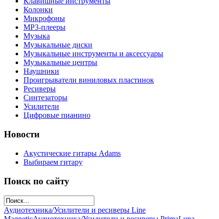
Клавишные инструменты
Колонки
Микрофоны
МР3-плееры
Музыка
Музыкальные диски
Музыкальные инструменты и аксессуары
Музыкальные центры
Наушники
Проигрыватели виниловых пластинок
Ресиверы
Синтезаторы
Усилители
Цифровые пианино
Новости
Акустические гитары Adams
Выбираем гитару
Поиск по сайту
Аудиотехника/Усилители и ресиверы Line
Magnetic
Аудиотехника/Усилители и ресиверы PrimaLuna