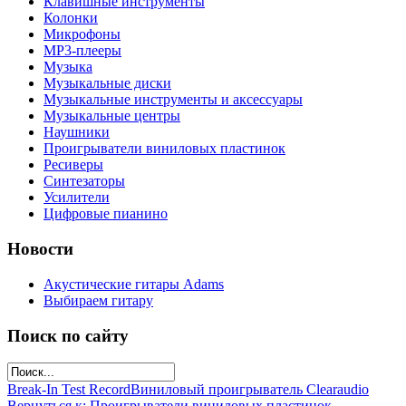
Клавишные инструменты
Колонки
Микрофоны
МР3-плееры
Музыка
Музыкальные диски
Музыкальные инструменты и аксессуары
Музыкальные центры
Наушники
Проигрыватели виниловых пластинок
Ресиверы
Синтезаторы
Усилители
Цифровые пианино
Новости
Акустические гитары Adams
Выбираем гитару
Поиск по сайту
Break-In Test Record
Виниловый проигрыватель Clearaudio
Вернуться к: Проигрыватели виниловых пластинок