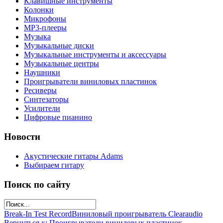
Клавишные инструменты
Колонки
Микрофоны
МР3-плееры
Музыка
Музыкальные диски
Музыкальные инструменты и аксессуары
Музыкальные центры
Наушники
Проигрыватели виниловых пластинок
Ресиверы
Синтезаторы
Усилители
Цифровые пианино
Новости
Акустические гитары Adams
Выбираем гитару
Поиск по сайту
Break-In Test Record
Виниловый проигрыватель Clearaudio
Вернуться к: Проигрыватели виниловых пластинок