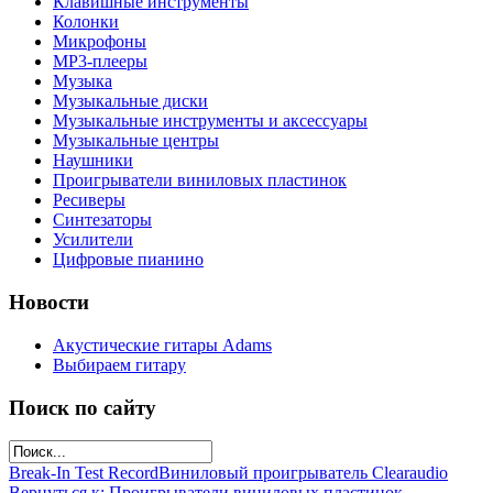
Клавишные инструменты
Колонки
Микрофоны
МР3-плееры
Музыка
Музыкальные диски
Музыкальные инструменты и аксессуары
Музыкальные центры
Наушники
Проигрыватели виниловых пластинок
Ресиверы
Синтезаторы
Усилители
Цифровые пианино
Новости
Акустические гитары Adams
Выбираем гитару
Поиск по сайту
Break-In Test Record
Виниловый проигрыватель Clearaudio
Вернуться к: Проигрыватели виниловых пластинок