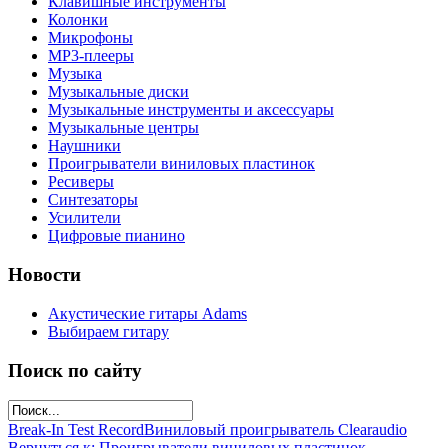
Клавишные инструменты
Колонки
Микрофоны
МР3-плееры
Музыка
Музыкальные диски
Музыкальные инструменты и аксессуары
Музыкальные центры
Наушники
Проигрыватели виниловых пластинок
Ресиверы
Синтезаторы
Усилители
Цифровые пианино
Новости
Акустические гитары Adams
Выбираем гитару
Поиск по сайту
Break-In Test Record
Виниловый проигрыватель Clearaudio
Вернуться к: Проигрыватели виниловых пластинок