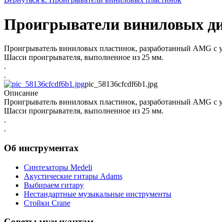
Проигрыватели виниловых д
Проигрыватель виниловых пластинок, разработанный AMG с у
Шасси проигрывателя, выполненное из 25 мм.
.
.
pic_58136cfcdf6b1.jpg
Описание
Проигрыватель виниловых пластинок, разработанный AMG с у
Шасси проигрывателя, выполненное из 25 мм.
.
.
Об инструментах
Синтезаторы Мedeli
Акустические гитары Adams
Выбираем гитару
Нестандартные музыкальные инструменты
Стойки Crane
Советы музыкантам