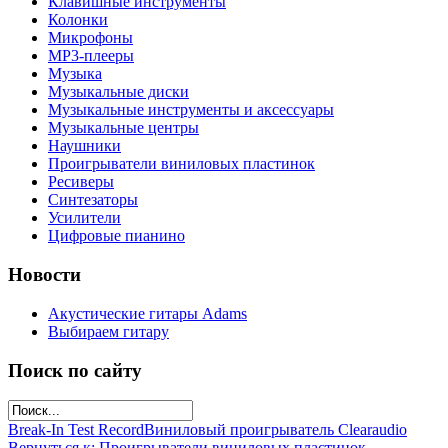
Клавишные инструменты
Колонки
Микрофоны
МР3-плееры
Музыка
Музыкальные диски
Музыкальные инструменты и аксессуары
Музыкальные центры
Наушники
Проигрыватели виниловых пластинок
Ресиверы
Синтезаторы
Усилители
Цифровые пианино
Новости
Акустические гитары Adams
Выбираем гитару
Поиск по сайту
Break-In Test Record
Виниловый проигрыватель Clearaudio
Вернуться к: Проигрыватели виниловых пластинок