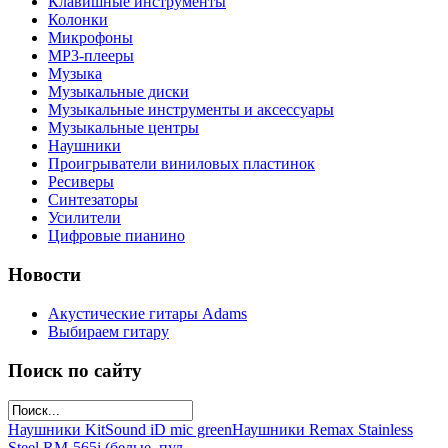
Клавишные инструменты
Колонки
Микрофоны
МР3-плееры
Музыка
Музыкальные диски
Музыкальные инструменты и аксессуары
Музыкальные центры
Наушники
Проигрыватели виниловых пластинок
Ресиверы
Синтезаторы
Усилители
Цифровые пианино
Новости
Акустические гитары Adams
Выбираем гитару
Поиск по сайту
Наушники KitSound iD mic green
Наушники Remax Stainless
Steel RM-565i (белые, пул...