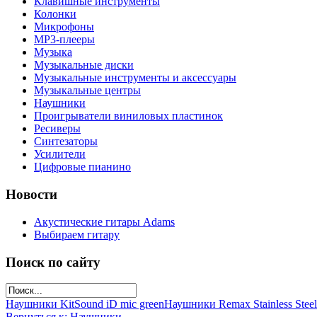
Клавишные инструменты
Колонки
Микрофоны
МР3-плееры
Музыка
Музыкальные диски
Музыкальные инструменты и аксессуары
Музыкальные центры
Наушники
Проигрыватели виниловых пластинок
Ресиверы
Синтезаторы
Усилители
Цифровые пианино
Новости
Акустические гитары Adams
Выбираем гитару
Поиск по сайту
Наушники KitSound iD mic green
Наушники Remax Stainless Steel
Вернуться к: Наушники