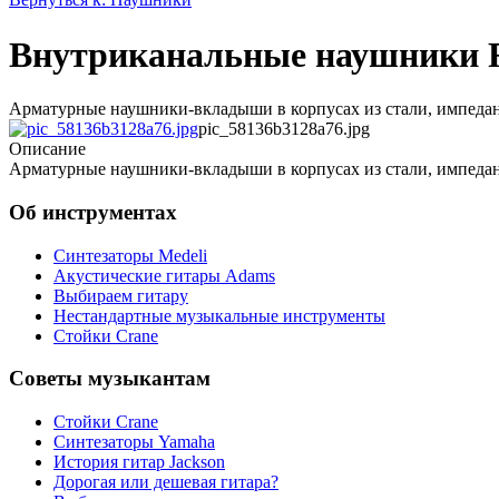
Внутриканальные наушники Fi
Арматурные наушники-вкладыши в корпусах из стали, импеданс 2
pic_58136b3128a76.jpg
Описание
Арматурные наушники-вкладыши в корпусах из стали, импеданс 2
Об инструментах
Синтезаторы Мedeli
Акустические гитары Adams
Выбираем гитару
Нестандартные музыкальные инструменты
Стойки Crane
Советы музыкантам
Стойки Crane
Синтезаторы Yamaha
История гитар Jackson
Дорогая или дешевая гитара?