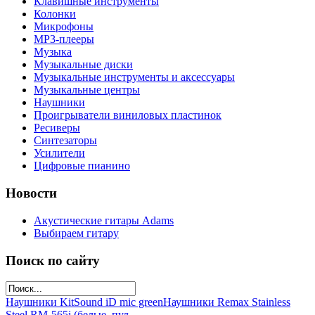
Клавишные инструменты
Колонки
Микрофоны
МР3-плееры
Музыка
Музыкальные диски
Музыкальные инструменты и аксессуары
Музыкальные центры
Наушники
Проигрыватели виниловых пластинок
Ресиверы
Синтезаторы
Усилители
Цифровые пианино
Новости
Акустические гитары Adams
Выбираем гитару
Поиск по сайту
Наушники KitSound iD mic green
Наушники Remax Stainless
Steel RM-565i (белые, пул...