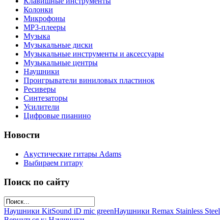
Клавишные инструменты
Колонки
Микрофоны
МР3-плееры
Музыка
Музыкальные диски
Музыкальные инструменты и аксессуары
Музыкальные центры
Наушники
Проигрыватели виниловых пластинок
Ресиверы
Синтезаторы
Усилители
Цифровые пианино
Новости
Акустические гитары Adams
Выбираем гитару
Поиск по сайту
Наушники KitSound iD mic green
Наушники Remax Stainless Steel
Вернуться к: Наушники