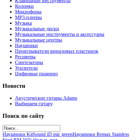
Клавишные инструменты
Колонки
Микрофоны
МР3-плееры
Музыка
Музыкальные диски
Музыкальные инструменты и аксессуары
Музыкальные центры
Наушники
Проигрыватели виниловых пластинок
Ресиверы
Синтезаторы
Усилители
Цифровые пианино
Новости
Акустические гитары Adams
Выбираем гитару
Поиск по сайту
Наушники KitSound iD mic green
Наушники Remax Stainless
Steel RM-565i (белые, пул...