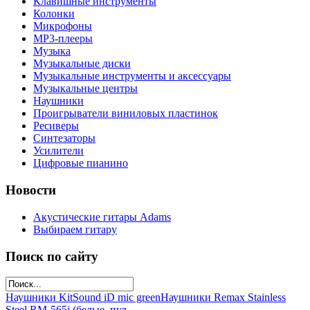
Клавишные инструменты
Колонки
Микрофоны
МР3-плееры
Музыка
Музыкальные диски
Музыкальные инструменты и аксессуары
Музыкальные центры
Наушники
Проигрыватели виниловых пластинок
Ресиверы
Синтезаторы
Усилители
Цифровые пианино
Новости
Акустические гитары Adams
Выбираем гитару
Поиск по сайту
Наушники KitSound iD mic green
Наушники Remax Stainless
Steel RM-565i (белые, пул...