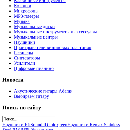
Клавишные инструменты
Колонки
Микрофоны
МР3-плееры
Музыка
Музыкальные диски
Музыкальные инструменты и аксессуары
Музыкальные центры
Наушники
Проигрыватели виниловых пластинок
Ресиверы
Синтезаторы
Усилители
Цифровые пианино
Новости
Акустические гитары Adams
Выбираем гитару
Поиск по сайту
Наушники KitSound iD mic green
Наушники Remax Stainless
Steel RM-565i (белые, пул...