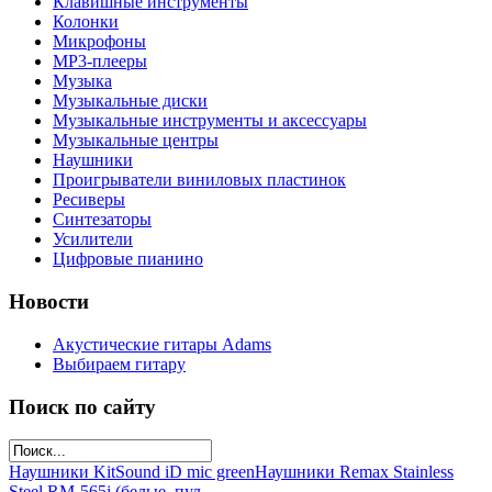
Клавишные инструменты
Колонки
Микрофоны
МР3-плееры
Музыка
Музыкальные диски
Музыкальные инструменты и аксессуары
Музыкальные центры
Наушники
Проигрыватели виниловых пластинок
Ресиверы
Синтезаторы
Усилители
Цифровые пианино
Новости
Акустические гитары Adams
Выбираем гитару
Поиск по сайту
Наушники KitSound iD mic green
Наушники Remax Stainless
Steel RM-565i (белые, пул...