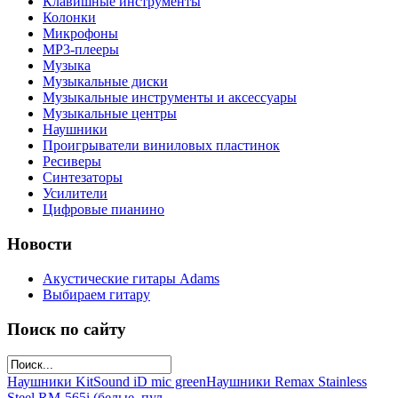
Клавишные инструменты
Колонки
Микрофоны
МР3-плееры
Музыка
Музыкальные диски
Музыкальные инструменты и аксессуары
Музыкальные центры
Наушники
Проигрыватели виниловых пластинок
Ресиверы
Синтезаторы
Усилители
Цифровые пианино
Новости
Акустические гитары Adams
Выбираем гитару
Поиск по сайту
Наушники KitSound iD mic green
Наушники Remax Stainless
Steel RM-565i (белые, пул...