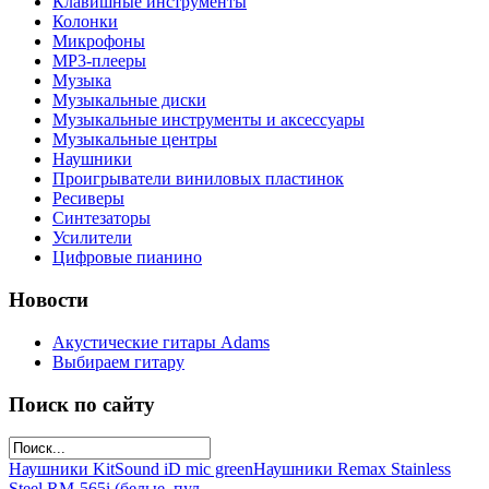
Клавишные инструменты
Колонки
Микрофоны
МР3-плееры
Музыка
Музыкальные диски
Музыкальные инструменты и аксессуары
Музыкальные центры
Наушники
Проигрыватели виниловых пластинок
Ресиверы
Синтезаторы
Усилители
Цифровые пианино
Новости
Акустические гитары Adams
Выбираем гитару
Поиск по сайту
Наушники KitSound iD mic green
Наушники Remax Stainless
Steel RM-565i (белые, пул...