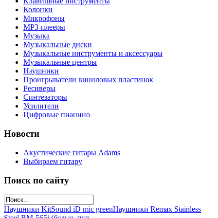
Клавишные инструменты
Колонки
Микрофоны
МР3-плееры
Музыка
Музыкальные диски
Музыкальные инструменты и аксессуары
Музыкальные центры
Наушники
Проигрыватели виниловых пластинок
Ресиверы
Синтезаторы
Усилители
Цифровые пианино
Новости
Акустические гитары Adams
Выбираем гитару
Поиск по сайту
Наушники KitSound iD mic green
Наушники Remax Stainless
Steel RM-565i (белые, пул...