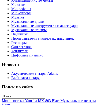
Клавишные инструменты
Колонки
Микрофоны
МР3-плееры
Музыка
Музыкальные диски
Музыкальные инструменты и аксессуары
Музыкальные центры
Наушники
Проигрыватели виниловых пластинок
Ресиверы
Синтезаторы
Усилители
Цифровые пианино
Новости
Акустические гитары Adams
Выбираем гитару
Поиск по сайту
Минисистема Yamaha ISX-803 Black
Музыкальные центры
Naim