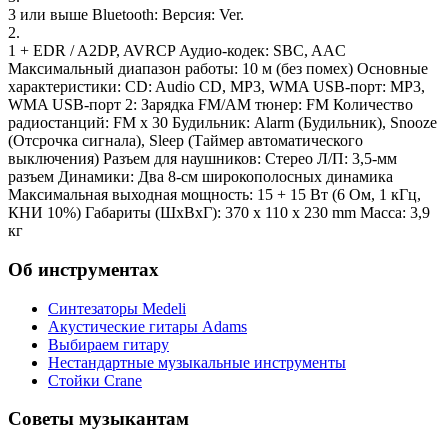
3 или выше Bluetooth: Версия: Ver.
2.
1 + EDR / A2DP, AVRCP Аудио-кодек: SBC, AAC
Максимальный диапазон работы: 10 м (без помех) Основные
характеристики: CD: Audio CD, MP3, WMA USB-порт: MP3,
WMA USB-порт 2: Зарядка FM/AM тюнер: FM Количество
радиостанций: FM x 30 Будильник: Alarm (Будильник), Snooze
(Отсрочка сигнала), Sleep (Таймер автоматического
выключения) Разъем для наушников: Стерео Л/П: 3,5-мм
разъем Динамики: Два 8-см широкополосных динамика
Максимальная выходная мощность: 15 + 15 Вт (6 Ом, 1 кГц,
КНИ 10%) Габариты (ШхВхГ): 370 x 110 x 230 mm Масса: 3,9
кг
Об инструментах
Синтезаторы Мedeli
Акустические гитары Adams
Выбираем гитару
Нестандартные музыкальные инструменты
Стойки Crane
Советы музыкантам