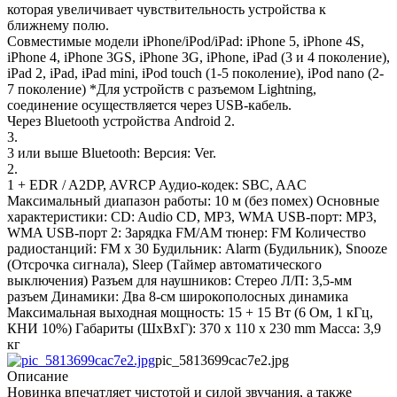
которая увеличивает чувствительность устройства к
ближнему полю.
Совместимые модели iPhone/iPod/iPad: iPhone 5, iPhone 4S,
iPhone 4, iPhone 3GS, iPhone 3G, iPhone, iPad (3 и 4 поколение),
iPad 2, iPad, iPad mini, iPod touch (1-5 поколение), iPod nano (2-
7 поколение) *Для устройств с разъемом Lightning,
соединение осуществляется через USB-кабель.
Через Bluetooth устройства Android 2.
3.
3 или выше Bluetooth: Версия: Ver.
2.
1 + EDR / A2DP, AVRCP Аудио-кодек: SBC, AAC
Максимальный диапазон работы: 10 м (без помех) Основные
характеристики: CD: Audio CD, MP3, WMA USB-порт: MP3,
WMA USB-порт 2: Зарядка FM/AM тюнер: FM Количество
радиостанций: FM x 30 Будильник: Alarm (Будильник), Snooze
(Отсрочка сигнала), Sleep (Таймер автоматического
выключения) Разъем для наушников: Стерео Л/П: 3,5-мм
разъем Динамики: Два 8-см широкополосных динамика
Максимальная выходная мощность: 15 + 15 Вт (6 Ом, 1 кГц,
КНИ 10%) Габариты (ШхВхГ): 370 x 110 x 230 mm Масса: 3,9
кг
pic_5813699cac7e2.jpg
Описание
Новинка впечатляет чистотой и силой звучания, а также