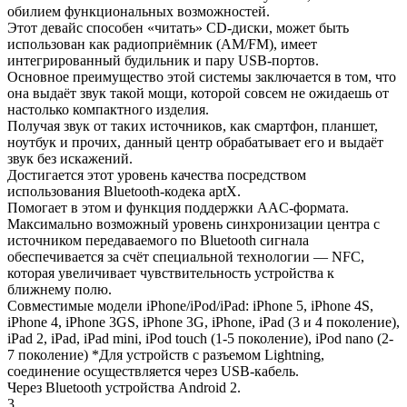
обилием функциональных возможностей.
Этот девайс способен «читать» CD-диски, может быть
использован как радиоприёмник (AM/FM), имеет
интегрированный будильник и пару USB-портов.
Основное преимущество этой системы заключается в том, что
она выдаёт звук такой мощи, которой совсем не ожидаешь от
настолько компактного изделия.
Получая звук от таких источников, как смартфон, планшет,
ноутбук и прочих, данный центр обрабатывает его и выдаёт
звук без искажений.
Достигается этот уровень качества посредством
использования Bluetooth-кодека aptX.
Помогает в этом и функция поддержки AAC-формата.
Максимально возможный уровень синхронизации центра с
источником передаваемого по Bluetooth сигнала
обеспечивается за счёт специальной технологии — NFC,
которая увеличивает чувствительность устройства к
ближнему полю.
Совместимые модели iPhone/iPod/iPad: iPhone 5, iPhone 4S,
iPhone 4, iPhone 3GS, iPhone 3G, iPhone, iPad (3 и 4 поколение),
iPad 2, iPad, iPad mini, iPod touch (1-5 поколение), iPod nano (2-
7 поколение) *Для устройств с разъемом Lightning,
соединение осуществляется через USB-кабель.
Через Bluetooth устройства Android 2.
3.