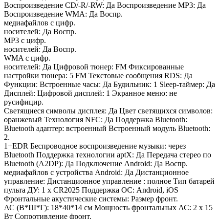
Воспроизведение CD/-R/-RW: Да Воспроизведение MP3: Да
Воспроизведение WMA: Да Воспр.
медиафайлов с цифр.
носителей: Да Воспр.
MP3 с цифр.
носителей: Да Воспр.
WMA с цифр.
носителей: Да Цифровой тюнер: FM Фиксированные
настройки тюнера: 5 FM Текстовые сообщения RDS: Да
Функции: Встроенные часы: Да Будильник: 1 Sleep-таймер: Да
Дисплей: Цифровой дисплей: 1 Экранное меню: не
русифицир.
Светящиеся символы дисплея: Да Цвет светящихся символов:
оранжевый Технология NFC: Да Поддержка Bluetooth:
Bluetooth адаптер: встроенный Встроенный модуль Bluetooth:
2.
1+EDR Беспроводное воспроизведение музыки: через
Bluetooth Поддержка технологии aptX: Да Передача стерео по
Bluetooth (A2DP): Да Подключение Android: Да Воспр.
медиафайлов с устройства Android: Да Дистанционное
управление: Дистанционное управление : полное Тип батарей
пульта ДУ: 1 x CR2025 Поддержка ОС: Android, iOS
Фронтальные акустические системы: Размер фронт.
АС (В*Ш*Г): 18*40*14 см Мощность фронтальных АС: 2 x 15
Вт Сопротивление фронт.