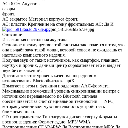
АС: 6 Ом Акустич.
оформ.
фронт.
АС закрытое Материал корпуса фронт.
АС: пластик Крепление на стену фронтальных АС: Да И
pic_58136a3d2b73e.jpg
Описание
Изысканная настольная акустика.
Основное преимущество этой системы заключается в том, что
она выдаёт звук такой мощи, которой совсем не ожидаешь от
настолько компактного изделия.
Получая звук от таких источников, как смартфон, планшет,
ноутбук и прочих, данный центр обрабатывает его и выдаёт
звук без искажений.
Достигается этот уровень качества посредством
использования Bluetooth-кодека aptX.
Помогает в этом и функция поддержки AAC-формата.
Максимально возможный уровень синхронизации центра с
источником передаваемого по Bluetooth сигнала
обеспечивается за счёт специальной технологии — NFC,
которая увеличивает чувствительность устройства к
ближнему полю.
CD проигрыватель: Тип загрузки дисков: сверху Форматы
воспроизведения: Формат аудио: MP3/ WMA
Воспроизведение CD/-R/-RW: Да Воспроизведение MP3: Да