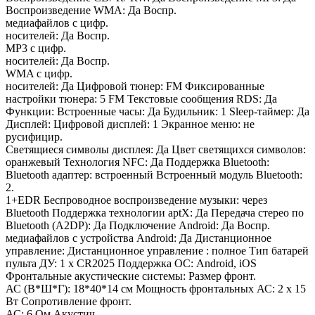
Воспроизведение WMA: Да Воспр.
медиафайлов с цифр.
носителей: Да Воспр.
MP3 с цифр.
носителей: Да Воспр.
WMA с цифр.
носителей: Да Цифровой тюнер: FM Фиксированные
настройки тюнера: 5 FM Текстовые сообщения RDS: Да
Функции: Встроенные часы: Да Будильник: 1 Sleep-таймер: Да
Дисплей: Цифровой дисплей: 1 Экранное меню: не
русифицир.
Светящиеся символы дисплея: Да Цвет светящихся символов:
оранжевый Технология NFC: Да Поддержка Bluetooth:
Bluetooth адаптер: встроенный Встроенный модуль Bluetooth:
2.
1+EDR Беспроводное воспроизведение музыки: через
Bluetooth Поддержка технологии aptX: Да Передача стерео по
Bluetooth (A2DP): Да Подключение Android: Да Воспр.
медиафайлов с устройства Android: Да Дистанционное
управление: Дистанционное управление : полное Тип батарей
пульта ДУ: 1 x CR2025 Поддержка ОС: Android, iOS
Фронтальные акустические системы: Размер фронт.
АС (В*Ш*Г): 18*40*14 см Мощность фронтальных АС: 2 x 15
Вт Сопротивление фронт.
АС: 6 Ом Акустич.