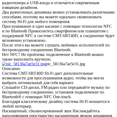
радиотюнера и USB-входа и отличается современным
изящным дизайном.
Два разнесенных динамика можно устанавливать различными
способами, поэтому вы можете идеально скомпоновать
систему Hi-Fi для любого помещения.
Прослушивание в одно касание с помощью технологии NFC
и по Bluetooth Прикоснитесь смартфоном или планшетом с
поддержкой NFC к системе CMT-SBT40D, и соединение будет
мгновенно установлено.
После этого вы можете слушать любимых исполнителей по
беспроводному соединению Bluetooth.
Нет NFC? Не проблема: подключение к Bluetooth можно
также выполнить вручную.
pic_58136a7ae5e31.jpg
Описание
Система CMT-SBT40D Hi-Fi дает дополнительные
возможности для прослушивания аудио, чтобы вы могли
выбрать оптимальный для себя вариант.
Слушайте CD-диски, FM-радио или передавайте музыку по
беспроводному соединению, установив подключение по
Bluetooth® с помощью NFC One-touch.
Благодаря классическому дизайну система Hi-Fi впишется в
любой интерьер.
Насыщенный, сбалансированный звук Наслаждайтесь
наполняющим пространство насыщенным звуком динамиков