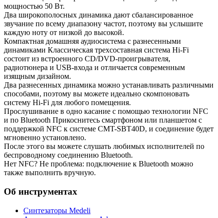
мощностью 50 Вт.
Два широкополосных динамика дают сбалансированное
звучание по всему диапазону частот, поэтому вы услышите
каждую ноту от низкой до высокой.
Компактная домашняя аудиосистема с разнесенными
динамиками Классическая трехсоставная система Hi-Fi
состоит из встроенного CD/DVD-проигрывателя,
радиотюнера и USB-входа и отличается современным
изящным дизайном.
Два разнесенных динамика можно устанавливать различными
способами, поэтому вы можете идеально скомпоновать
систему Hi-Fi для любого помещения.
Прослушивание в одно касание с помощью технологии NFC
и по Bluetooth Прикоснитесь смартфоном или планшетом с
поддержкой NFC к системе CMT-SBT40D, и соединение будет
мгновенно установлено.
После этого вы можете слушать любимых исполнителей по
беспроводному соединению Bluetooth.
Нет NFC? Не проблема: подключение к Bluetooth можно
также выполнить вручную.
Об инструментах
Синтезаторы Мedeli