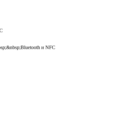
FC
bsp;&nbsp;Bluetooth и NFC