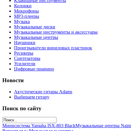
Клавишные инструменты
Колонки
Микрофоны
МР3-плееры
Музыка
Музыкальные диски
Музыкальные инструменты и аксессуары
Музыкальные центры
Наушники
Проигрыватели виниловых пластинок
Ресиверы
Синтезаторы
Усилители
Цифровые пианино
Новости
Акустические гитары Adams
Выбираем гитару
Поиск по сайту
Минисистема Yamaha ISX-803 Black
Музыкальные центры Naim
Вернуться к: Музыкальные центры