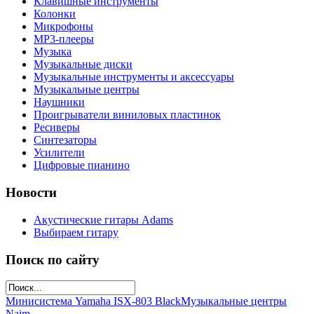
Клавишные инструменты
Колонки
Микрофоны
МР3-плееры
Музыка
Музыкальные диски
Музыкальные инструменты и аксессуары
Музыкальные центры
Наушники
Проигрыватели виниловых пластинок
Ресиверы
Синтезаторы
Усилители
Цифровые пианино
Новости
Акустические гитары Adams
Выбираем гитару
Поиск по сайту
Минисистема Yamaha ISX-803 Black
Музыкальные центры
Naim