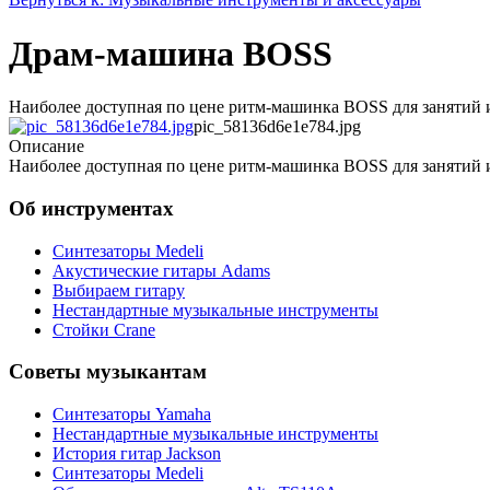
Драм-машина BOSS
Наиболее доступная по цене ритм-машинка BOSS для занятий
pic_58136d6e1e784.jpg
Описание
Наиболее доступная по цене ритм-машинка BOSS для занятий
Об инструментах
Синтезаторы Мedeli
Акустические гитары Adams
Выбираем гитару
Нестандартные музыкальные инструменты
Стойки Crane
Советы музыкантам
Синтезаторы Yamaha
Нестандартные музыкальные инструменты
История гитар Jackson
Синтезаторы Мedeli