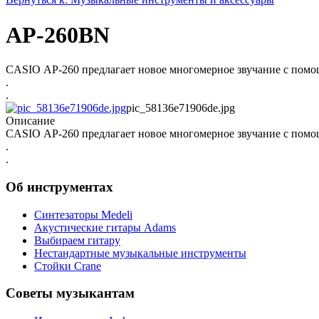
AP-260BN
CASIO АР-260 предлагает новое многомерное звучание с помощ
.
.
pic_58136e71906de.jpg
Описание
CASIO АР-260 предлагает новое многомерное звучание с помощ
.
.
Об инструментах
Синтезаторы Мedeli
Акустические гитары Adams
Выбираем гитару
Нестандартные музыкальные инструменты
Стойки Crane
Советы музыкантам